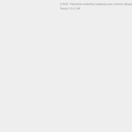
©2010. Valstybinė mokesčių inspekcija prie Lietuvos Respub
Versija 3.0.0.146