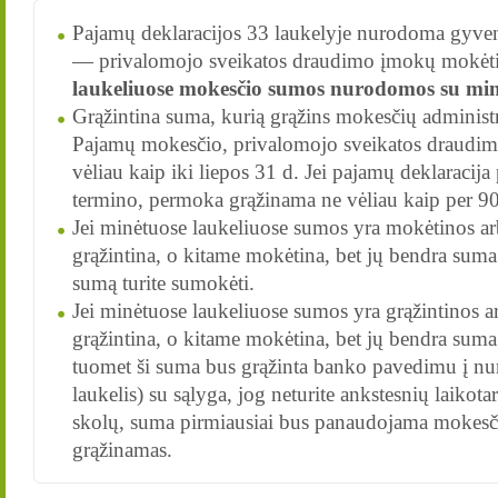
Pajamų deklaracijos 33 laukelyje nurodoma gyven
― privalomojo sveikatos draudimo įmokų mokėtin
laukeliuose mokesčio sumos nurodomos su minu
Grąžintina suma, kurią grąžins mokesčių adminis
Pajamų mokesčio, privalomojo sveikatos draudi
vėliau kaip iki liepos 31 d. Jei pajamų deklaracija
termino, permoka grąžinama ne vėliau kaip per 90
Jei minėtuose laukeliuose sumos yra mokėtinos ar
grąžintina, o kitame mokėtina, bet jų bendra suma
sumą turite sumokėti.
Jei minėtuose laukeliuose sumos yra grąžintinos a
grąžintina, o kitame mokėtina, bet jų bendra suma
tuomet ši suma bus grąžinta banko pavedimu į nur
laukelis) su sąlyga, jog neturite ankstesnių laikota
skolų, suma pirmiausiai bus panaudojama mokesči
grąžinamas.