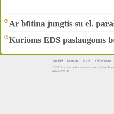
Ar būtina jungtis su el. par
Kurioms EDS paslaugoms būti
Apie EDS
Kontaktai
D.U.K.
VMI svetainė
©2010. Valstybinė mokesčių inspekcija prie Lietuvos Respub
Versija 3.0.0.146