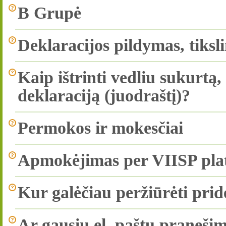
B Grupė
Deklaracijos pildymas, tiksl
Kaip ištrinti vedliu sukurtą
deklaraciją (juodraštį)?
Permokos ir mokesčiai
Apmokėjimas per VIISP pla
Kur galėčiau peržiūrėti pri
Ar gausiu el. paštu praneš