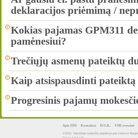
deklaracijos priėmimą / ne
Kokias pajamas GPM311 dekl
pamėnesiui?
Trečiųjų asmenų pateiktų 
Kaip atsispausdinti pateikt
Progresinis pajamų mokesčio
Apie EDS
Kontaktai
D.U.K.
VMI svetainė
©2010. Valstybinė mokesčių inspekcija prie Lietuvos Respub
Versija 3.0.0.146