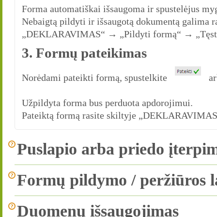
Forma automatiškai išsaugoma ir spustelėjus my
Nebaigtą pildyti ir išsaugotą dokumentą galima ra
„DEKLARAVIMAS“ → „Pildyti formą“ → „Tęsti
3. Formų pateikimas
Norėdami pateikti formą, spustelkite
a
Užpildyta forma bus perduota apdorojimui.
Pateiktą formą rasite skiltyje „DEKLARAVIMAS“
Puslapio arba priedo įterpi
Formų pildymo / peržiūros l
Duomenų išsaugojimas