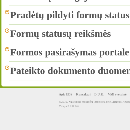
Pradėtų pildyti formų statu
Formų statusų reikšmės
Formos pasirašymas portale
Pateikto dokumento duomen
Apie EDS
Kontaktai
D.U.K.
VMI svetainė
©2010. Valstybinė mokesčių inspekcija prie Lietuvos Respub
Versija 3.0.0.146