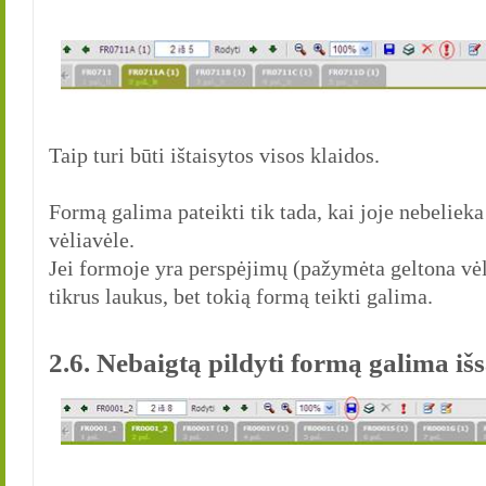
Taip turi būti ištaisytos visos klaidos.
Formą galima pateikti tik tada, kai joje nebelie
vėliavėle.
Jei formoje yra perspėjimų (pažymėta geltona vėli
tikrus laukus, bet tokią formą teikti galima.
2.6. Nebaigtą pildyti formą galima iš