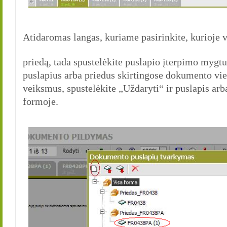
Atidaromas langas, kuriame pasirinkite, kurioje vi
priedą, tada spustelėkite puslapio įterpimo mygt
puslapius arba priedus skirtingose dokumento vie
veiksmus, spustelėkite „Uždaryti“ ir puslapis arb
formoje.