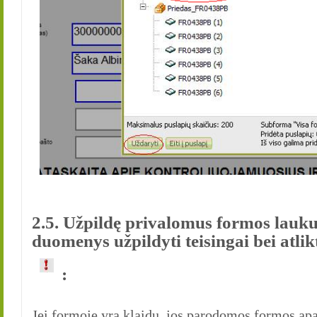
2.5. Užpildę privalomus formos lauku
duomenys užpildyti teisingai bei atlik
:
Jei formoje yra klaidų, jos parodomos formos apa