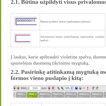
2.1. Būtina užpildyti visus privalomu
Būtinas įvedimo laukas (apibrauktas mėlynai)
Informacinis laukas (nekeičiamas) (apibrauktas violetine
spalva)
Į laukus, kurie apibraukti violetine spalva, duo
spustelėjus duomenų tikrinimo mygtuką.
2.2. Pasirinkę atitinkamą mygtuką meni
formos vieno puslapio į kitą: