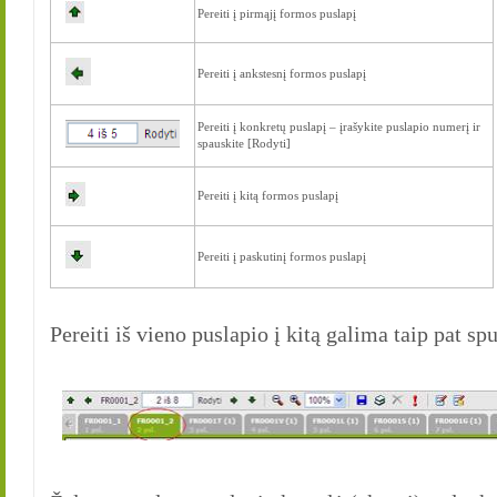
Pereiti į pirmąjį formos puslapį
Pereiti į ankstesnį formos puslapį
Pereiti į konkretų puslapį – įrašykite puslapio numerį ir
spauskite [Rodyti]
Pereiti į kitą formos puslapį
Pereiti į paskutinį formos puslapį
Pereiti iš vieno puslapio į kitą galima taip pat sp