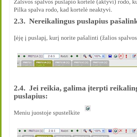
Žalsvos spalvos puslapio kortelė (aktyvi) rodo, ku
Pilka spalva rodo, kad kortelė neaktyvi.
2.3. Nereikalingus puslapius pašalink
Įėję į puslapį, kurį norite pašalinti (žalios spalvo
2.4. Jei reikia, galima įterpti reika
puslapius:
Meniu juostoje spustelkite