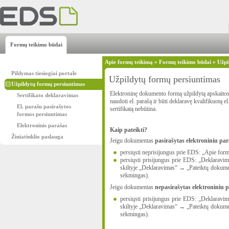
Formų teikimo būdai
Apie formų teikimą
»
Formų teikimo būdai
»
Užpi
Pildymas tiesiogiai portale
Užpildytų formų persiuntimas
Užpildytų formų persiuntimas
Elektroninę dokumento formą užpildytą apskaitos 
Sertifikato deklaravimas
naudoti el. parašą ir būti deklaravę kvalifikuotą 
El. parašu pasirašytos
sertifikatą nebūtina.
formos persiuntimas
Elektroninis parašas
Kaip pateikti?
Žiniatinklio paslauga
Jeigu dokumentas
pasirašytas elektroniniu pa
persiųsti neprisijungus prie EDS: „Apie for
persiųsti prisijungus prie EDS: „Deklaravima
skiltyje „Deklaravimas“ → „Pateiktų dokumentų
sėkmingas).
Jeigu dokumentas
nepasirašytas elektroniniu 
persiųsti prisijungus prie EDS: „Deklaravim
skiltyje „Deklaravimas“ → „Pateiktų dokumentų
sėkmingas).