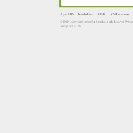
Apie EDS
Kontaktai
D.U.K.
VMI svetainė
©2010. Valstybinė mokesčių inspekcija prie Lietuvos Respub
Versija 3.0.0.146