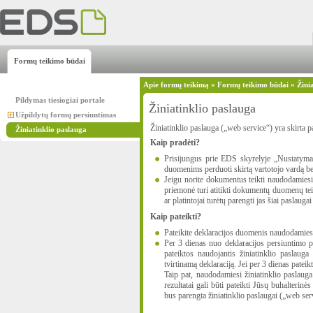
Formų teikimo būdai
Apie formų teikimą
»
Formų teikimo būdai
»
Žini
Pildymas tiesiogiai portale
Žiniatinklio paslauga
Užpildytų formų persiuntimas
Žiniatinklio paslauga („web service“) yra skirta
Žiniatinklio paslauga
Kaip pradėti?
Prisijungus prie EDS skyrelyje „Nustatyma
duomenims perduoti skirtą vartotojo vardą be
Jeigu norite dokumentus teikti naudodamiesi
priemonė turi atitikti dokumentų duomenų t
ar platintojai turėtų parengti jas šiai paslaugai
Kaip pateikti?
Pateikite deklaracijos duomenis naudodamiesi 
Per 3 dienas nuo deklaracijos persiuntimo pr
pateiktos naudojantis žiniatinklio paslauga (
tvirtinamą deklaraciją. Jei per 3 dienas pateikt
Taip pat, naudodamiesi žiniatinklio paslauga
rezultatai gali būti pateikti Jūsų buhalteri
bus parengta žiniatinklio paslaugai („web serv