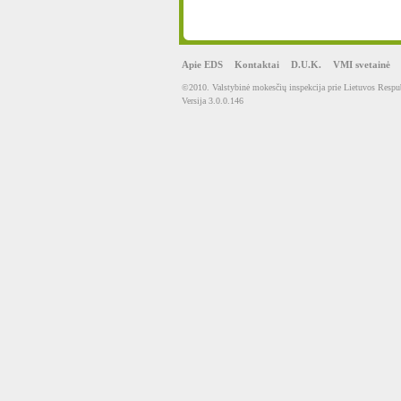
Apie EDS
Kontaktai
D.U.K.
VMI svetainė
©2010. Valstybinė mokesčių inspekcija prie Lietuvos Respub
Versija 3.0.0.146