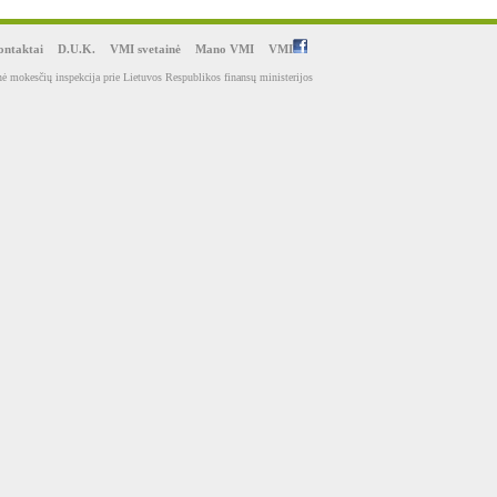
ntaktai
D.U.K.
VMI svetainė
Mano VMI
VMI
ė mokesčių inspekcija prie Lietuvos Respublikos finansų ministerijos