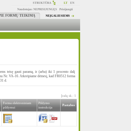
STRUKTŪRA
LT
EN
Naudotojas:
NEPRISIJUNGĘS
Prisijungti
PIE FORMŲ TEIKIMĄ
NEĮGALIESIEMS
ms teisę gauti paramą, ir (arba) iki 1 procento dalį
kymu Nr. VA-16. Atkreipiame dėmesį, kad FR0512 forma
31 d.
Įrašų sk.: 1
Forma elektroniniam
Pildymo
Pastabos
pildymui
instrukcija
1