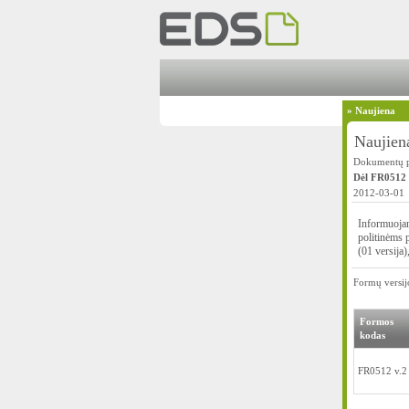
»
Naujiena
Naujien
Dokumentų pi
Dėl FR0512
2012-03-01
Informuojam
politinėms 
(01 versija
Formų versijo
Formos
kodas
FR0512 v.2