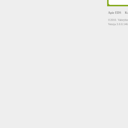
Apie EDS
Ko
©2010. Valstybin
Versija 3.0.0.146