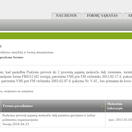
NAUJIENOS
FORMŲ SĄRAŠAS
A
a
ldymo taisyklių ir formų atnaujinimas
 prašymo formos
e, kad paskelbta Prašymo pervesti iki 2 procentų pajamų mokesčio dalį vienetams, turintie
partijoms forma FR0512 (02 versija), patvirtinta VMI prie FM viršininko 2012-02-17 d. įsa
), patvirtinta VMI prie FM viršininko 2003-02-07 d. įsakymu Nr. V-45., bus priimama iki kovo 
s, susijusios su naujiena:
Mokestinis
Formos pavadinimas
laikotarpis
Prašymas pervesti pajamų mokesčio dalį paramos gavėjams ir (arba)
politinėms organizacijoms
nuo: 2011-01-0
Versija 2018-04-23