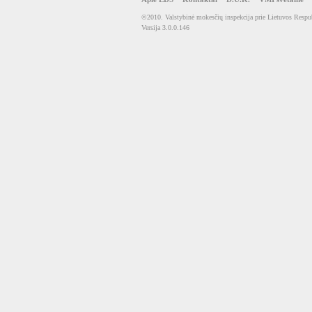
©2010. Valstybinė mokesčių inspekcija prie Lietuvos Respub
Versija 3.0.0.146