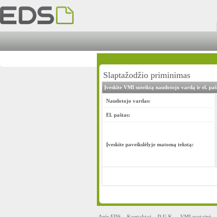
Slaptažodžio priminimas
Įveskite VMI suteiktą naudotojo vardą ir el. pa
Naudotojo vardas:
El. paštas:
Įveskite paveikslėlyje matomą tekstą:
Apie EDS
Kontaktai
D.U.K.
VMI svetainė