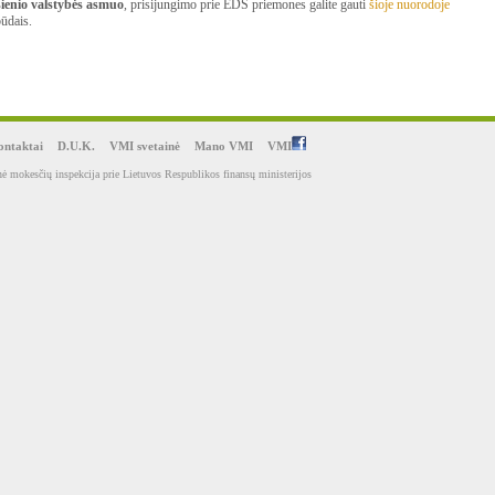
ienio valstybės asmuo
, prisijungimo prie EDS priemones galite gauti
šioje nuorodoje
ūdais.
ntaktai
D.U.K.
VMI svetainė
Mano VMI
VMI
ė mokesčių inspekcija prie Lietuvos Respublikos finansų ministerijos