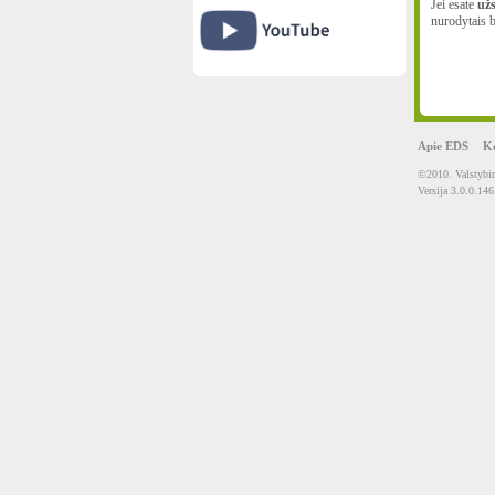
Jei esate
užs
nurodytais b
Apie EDS
Ko
©2010. Valstybin
Versija 3.0.0.146