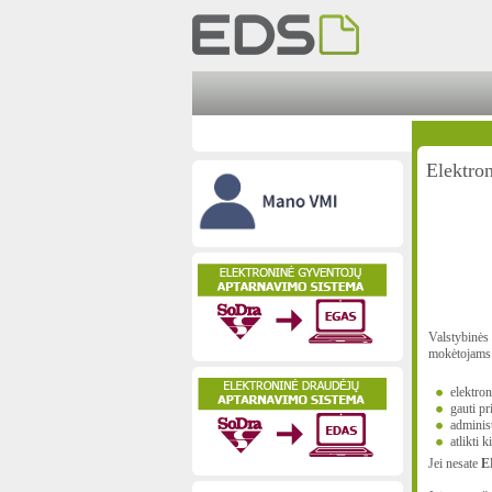
Elektro
Valstybinės
mokėtojams 
elektron
gauti pr
administ
atlikti 
Jei nesate
E