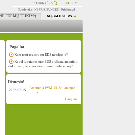
STRUKTŪRA
LT
EN
Naudotojas:
NEPRISIJUNGĘS
Prisijungti
PIE FORMŲ TEIKIMĄ
NEĮGALIESIEMS
Pagalba
Kaip tapti registruotu EDS naudotoju?
Kodėl jungiantis prie EDS prašoma atnaujinti
dokumentų teikimo elektroniniu būdu sutartį?
Dėmesio!
Atnaujinta PVM101 deklaracijos
2026-07-15
forma
Daugiau...