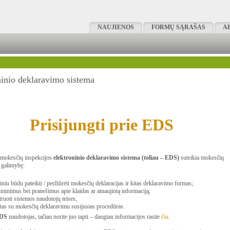
NAUJIENOS
FORMŲ SĄRAŠAS
A
ninio deklaravimo sistema
Prisijungti prie EDS
 mokesčių inspekcijos
elektroninio deklaravimo sistema (toliau – EDS)
suteikia mokesčių
galimybę:
iniu būdu pateikti / peržiūrėti mokesčių deklaracijas ir kitas deklaravimo formas;
iminimus bei pranešimus apie klaidas ar atnaujintą informaciją;
ruoti sistemos naudotojų teises;
kitas su mokesčių deklaravimu susijusias procedūras.
DS
naudotojas, tačiau norite juo tapti – daugiau informacijos rasite
čia
.